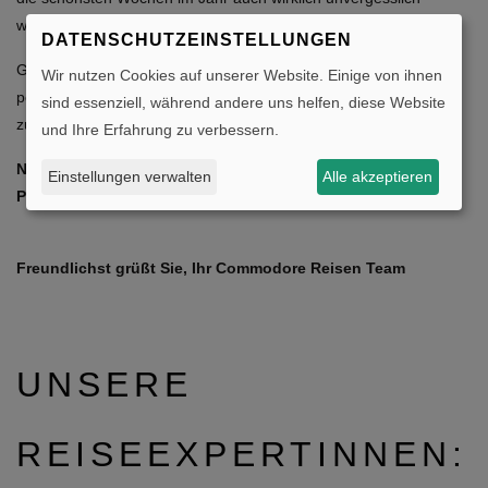
werden.
DATENSCHUTZEINSTELLUNGEN
Gerne würden wir Sie in der Wachmannstraße 37 diesbezüglich
Wir nutzen Cookies auf unserer Website. Einige von ihnen
persönlich begrüßen und mit Ihnen Ihren Traumurlaub
sind essenziell, während andere uns helfen, diese Website
zusammenstellen.
und Ihre Erfahrung zu verbessern.
Nehmen Sie gerne Kontakt zu uns auf:
Einstellungen verwalten
Alle akzeptieren
Persönlich, telefonisch oder per E-Mail!
Freundlichst grüßt Sie, Ihr Commodore Reisen Team
UNSERE
REISEEXPERTINNEN: