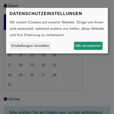
Datum
DATENSCHUTZEINSTELLUNGEN
August
Wir nutzen Cookies auf unserer Website. Einige von ihnen
Mo
Di
Mi
Do
Fr
Sa
So
sind essenziell, während andere uns helfen, diese Website
und Ihre Erfahrung zu verbessern.
27
28
29
30
31
1
2
3
4
5
6
7
8
9
Einstellungen verwalten
Alle akzeptieren
10
11
12
13
14
15
16
17
18
19
20
21
22
23
24
25
26
27
28
29
30
31
1
2
3
4
5
6
Uhrzeit
Bitte wählen Sie ein Datum aus, um die verfügbaren